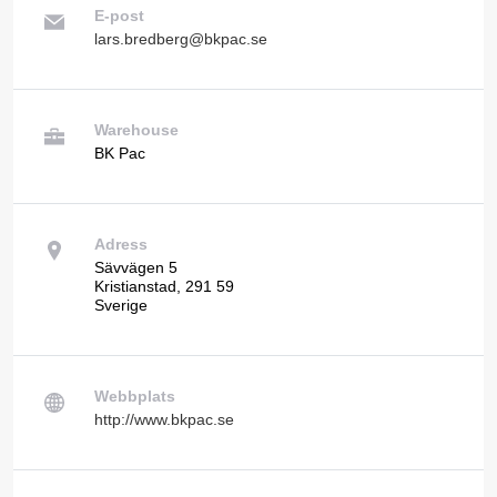
E-post
lars.bredberg@bkpac.se
Warehouse
BK Pac
Adress
Sävvägen 5
Kristianstad, 291 59
Sverige
Webbplats
http://www.bkpac.se