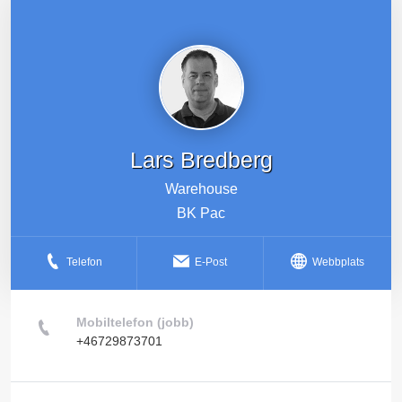
Lars Bredberg
Warehouse
BK Pac
Telefon
E-Post
Webbplats
Mobiltelefon (jobb)
+46729873701