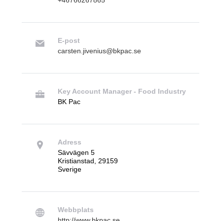
+46766267865
E-post
carsten.jivenius@bkpac.se
Key Account Manager - Food Industry
BK Pac
Adress
Sävvägen 5
Kristianstad, 29159
Sverige
Webbplats
http://www.bkpac.se