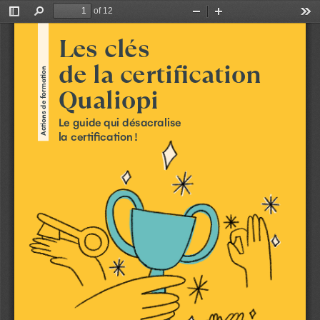
of 12
Toggle
Find
Zoom
Zoom
Too
Sidebar
Out
In
Les clés 
de la certification 
Actions de formation
Qualiopi
Le guide qui désacralise 
la  certification
!