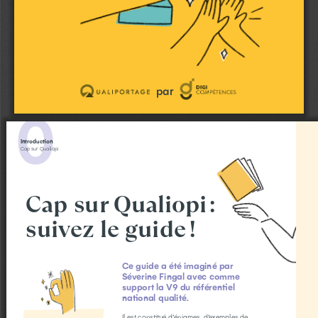
par
0
Introduction
Cap sur Qualiopi
Cap sur Qualiopi 
: 
suivez le guide 
! 
Ce guide a été imaginé par 
Séverine Fingal avec comme 
support la V9 du référentiel 
national qualité.
Il est constitué d’énigmes, d’exemples de 