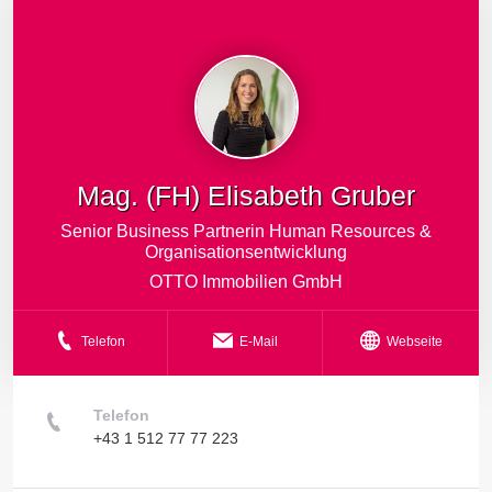
Mag. (FH) Elisabeth Gruber
Senior Business Partnerin Human Resources &
Organisationsentwicklung
OTTO Immobilien GmbH
Telefon
E-Mail
Webseite
Telefon
+43 1 512 77 77 223