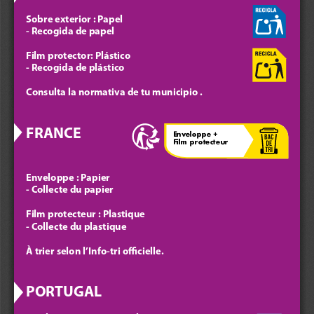
Sobre exterior : Papel 
- Recogida de papel
Film protector: Plástico 
- Recogida de plástico
Consulta la normativa de tu municipio .
FRANCE
ÉLÉMENTS D'EMBALLAGE 
Enveloppe + 
À SÉPARER ET À DÉPOSER 
Film protecteur
DANS LE BAC DE TRI
Enveloppe : Papier
- Collecte du papier
Film protecteur : Plastique
- Collecte du plastique 
À trier selon l’Info-tri ocielle.
PORTUGAL