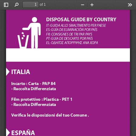
of 1
Attiva/disattiva
Trova
Zoom
Zoom
Str
barra
indietro
avanti
laterale
DISPOSAL GUIDE BY COUNTRY
IT: GUIDA ALLO SMALTIMENTO PER PAESE
ES: GUÍA DE ELIMINACIÓN POR PAÍS
FR: CONSIGNES DE TRI PAR PAYS
PT: GUIA DE DESCARTE POR PAÍS
EL: ΟΔΗΓΟΣ ΑΠΟΡΡΙΨΗΣ ΑΝΑ ΧΩΡΑ
ITALIA
Incarto : Carta - PAP 84 
- Raccolta Differenziata
Film protettivo : Plastica - PET 1 
- Raccolta Differenziata
Verica le disposizioni del tuo Comune .
ESPAÑA